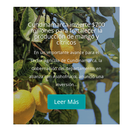
Cundinamarca invierte $700
millones para fortalecer la
producción de mango y
cítricos
En un importante avance para el
sector agrícola de Cundinamarca, la
Gobernación del departamento, en
alianza con Asohofrucol, anunció una
inversión…
Leer Más