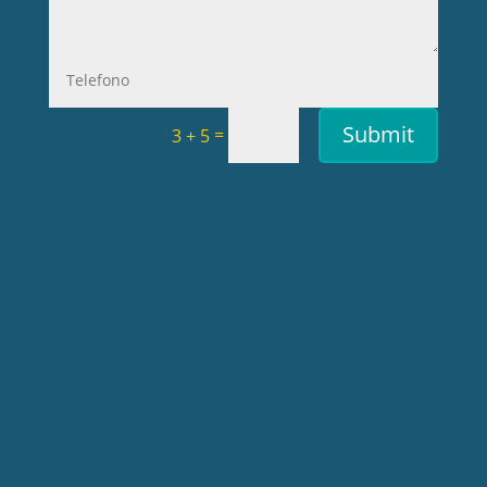
Submit
=
3 + 5