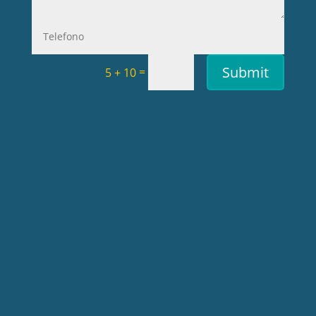
Submit
=
5 + 10