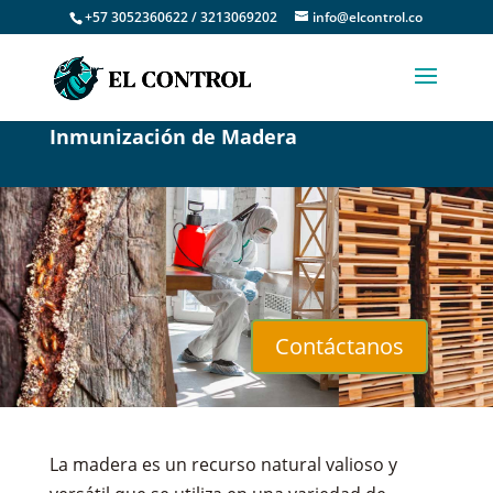
+57 3052360622 / 3213069202
info@elcontrol.co
Inmunización de Madera
Contáctanos
La madera es un recurso natural valioso y