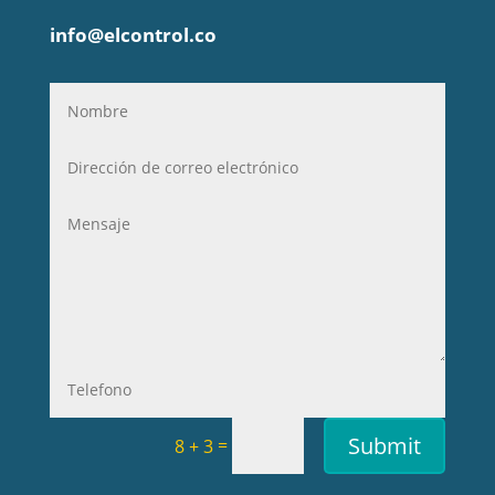
info@elcontrol.co
Submit
=
8 + 3