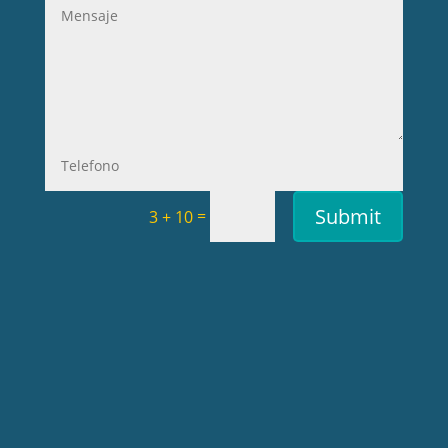
Submit
=
3 + 10