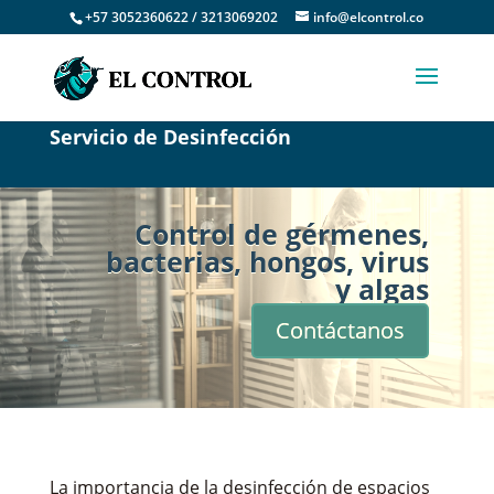
+57 3052360622 / 3213069202
info@elcontrol.co
Servicio de Desinfección
Control de gérmenes,
bacterias, hongos, virus
y algas
Contáctanos
La importancia de la desinfección de espacios