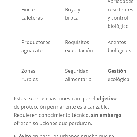
Variedades
Fincas
Roya y
resistentes
cafeteras
broca
y control
biológico
Productores
Requisitos
Agentes
aguacate
exportación
biológicos
Zonas
Seguridad
Gestión
rurales
alimentaria
ecológica
Estas experiencias muestran que el
objetivo
de protección permanente es alcanzable.
Requieren conocimiento técnico,
sin embargo
ofrecen soluciones que perduran.
El
éxito
en parques urbanos prueba que se