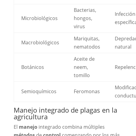
Bacterias,
Infección
Microbiológicos
hongos,
específic
virus
Mariquitas,
Depreda
Macrobiológicos
nematodos
natural
Aceite de
Botánicos
neem,
Repelenc
tomillo
Modifica
Semioquímicos
Feromonas
conductu
Manejo integrado de plagas en la
agricultura
El
manejo
integrado combina múltiples
métodos
de
control
comenzando por los más