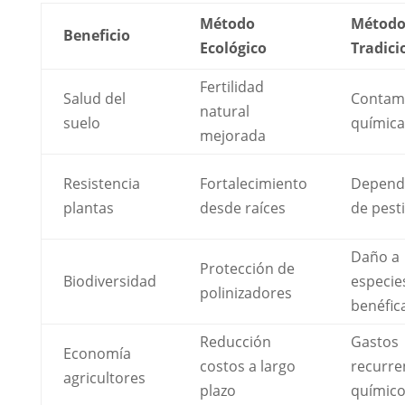
Método
Métod
Beneficio
Ecológico
Tradici
Fertilidad
Salud del
Contam
natural
suelo
química
mejorada
Resistencia
Fortalecimiento
Depend
plantas
desde raíces
de pest
Daño a
Protección de
Biodiversidad
especie
polinizadores
benéfic
Reducción
Gastos
Economía
costos a largo
recurre
agricultores
plazo
químic