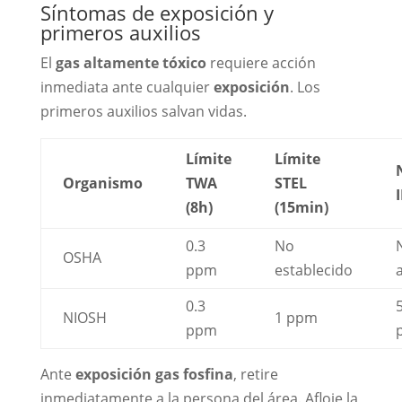
Síntomas de exposición y
primeros auxilios
El
gas altamente tóxico
requiere acción
inmediata ante cualquier
exposición
. Los
primeros auxilios salvan vidas.
Límite
Límite
Organismo
TWA
STEL
(8h)
(15min)
0.3
No
OSHA
ppm
establecido
0.3
NIOSH
1 ppm
ppm
Ante
exposición gas fosfina
, retire
inmediatamente a la persona del área. Afloje la