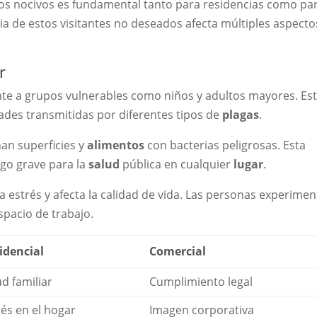
os nocivos es fundamental tanto para residencias como pa
ia de estos visitantes no deseados afecta múltiples aspecto
r
te a grupos vulnerables como niños y adultos mayores. Es
des transmitidas por diferentes tipos de
plagas
.
an superficies y
alimentos
con bacterias peligrosas. Esta
go grave para la
salud
pública en cualquier
lugar
.
 estrés y afecta la calidad de vida. Las personas experime
spacio de trabajo.
idencial
Comercial
ud familiar
Cumplimiento legal
rés en el hogar
Imagen corporativa