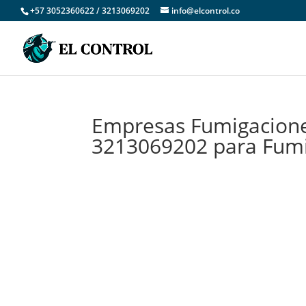
+57 3052360622 / 3213069202
info@elcontrol.co
Empresas Fumigacione
3213069202 para Fum