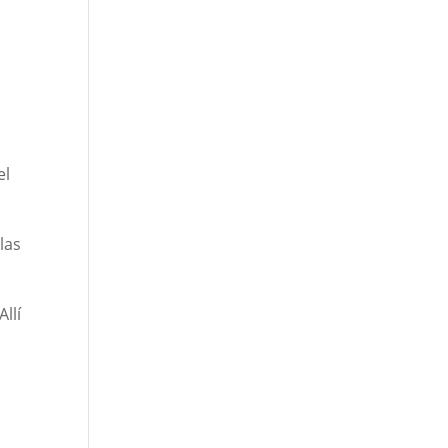
el
las
 Allí