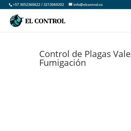
+57 3052360622 / 3213069202
info@elcontrol.co
Control de Plagas Vale
Fumigación