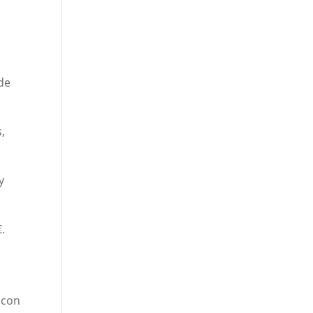
 de
,
y
.
 con