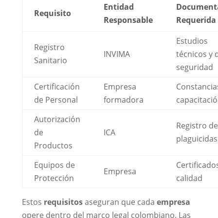
Entidad
Document
Requisito
Responsable
Requerida
Estudios
Registro
INVIMA
técnicos y 
Sanitario
seguridad
Certificación
Empresa
Constancia
de Personal
formadora
capacitaci
Autorización
Registro de
de
ICA
plaguicidas
Productos
Equipos de
Certificado
Empresa
Protección
calidad
Estos
requisitos
aseguran que cada
empresa
opere dentro del marco legal colombiano. Las