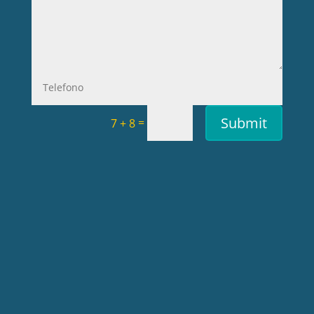
Submit
=
7 + 8