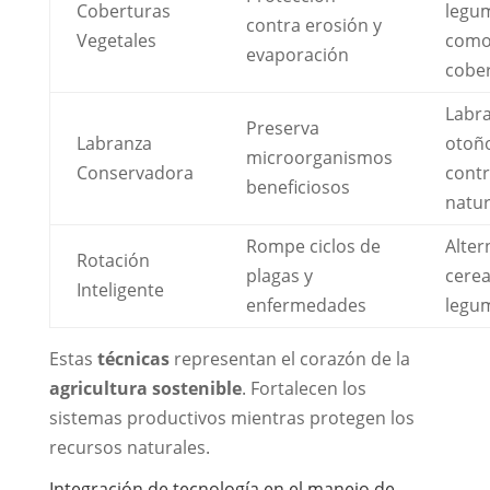
Coberturas
legu
contra erosión y
Vegetales
com
evaporación
cobe
Labr
Preserva
Labranza
otoñ
microorganismos
Conservadora
contr
beneficiosos
natur
Rompe ciclos de
Alter
Rotación
plagas y
cerea
Inteligente
enfermedades
legu
Estas
técnicas
representan el corazón de la
agricultura sostenible
. Fortalecen los
sistemas productivos mientras protegen los
recursos naturales.
Integración de tecnología en el manejo de