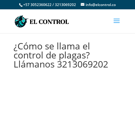
+57 3052360622 / 3213069202
info@elcontrol.co
¿Cómo se llama el
control de plagas?
Llámanos 3213069202