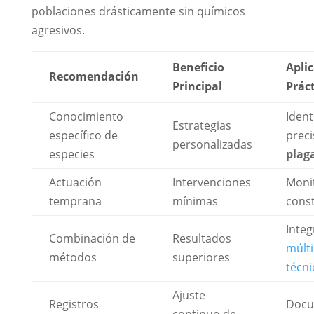
poblaciones drásticamente sin químicos
agresivos.
Beneficio
Apli
Recomendación
Principal
Prác
Conocimiento
Ident
Estrategias
específico de
preci
personalizadas
especies
plag
Actuación
Intervenciones
Moni
temprana
mínimas
cons
Integ
Combinación de
Resultados
múlti
métodos
superiores
técni
Ajuste
Registros
Docu
continuo de