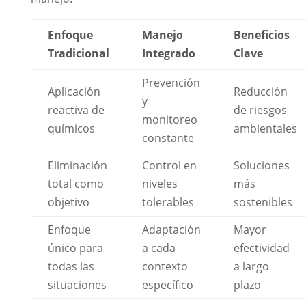
Enfoque
Manejo
Beneficios
Tradicional
Integrado
Clave
Prevención
Aplicación
Reducción
y
reactiva de
de riesgos
monitoreo
químicos
ambientales
constante
Eliminación
Control en
Soluciones
total como
niveles
más
objetivo
tolerables
sostenibles
Enfoque
Adaptación
Mayor
único para
a cada
efectividad
todas las
contexto
a largo
situaciones
específico
plazo