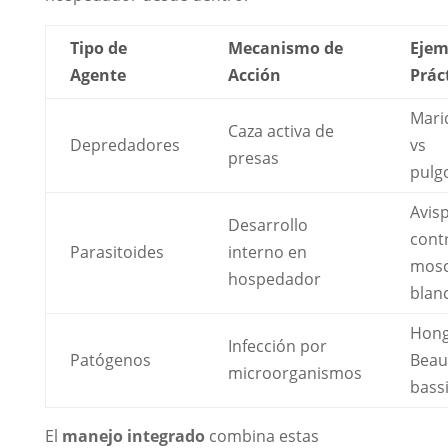
Tipo de
Mecanismo de
Ejem
Agente
Acción
Prác
Mari
Caza activa de
Depredadores
vs
presas
pulg
Avis
Desarrollo
cont
Parasitoides
interno en
mos
hospedador
blan
Hon
Infección por
Patógenos
Beau
microorganismos
bass
El
manejo integrado
combina estas