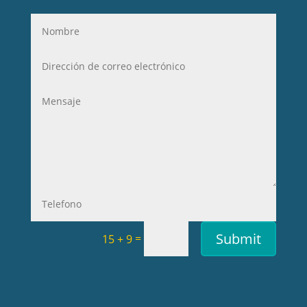
Submit
=
15 + 9