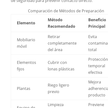
de seguridad para prevenir contacto directo.
Comparación de Métodos de Preparación
Método
Beneficio
Elemento
Recomendado
Principal
Retirar
Evita
Mobiliario
completamente
contamina
móvil
del área
total
Protección
Elementos
Cubrir con
temporal
fijos
lonas plásticas
efectiva
Mejora
Riego ligero
Plantas
adherencia
previo
producto
Limpieza
Previene
Equipo de