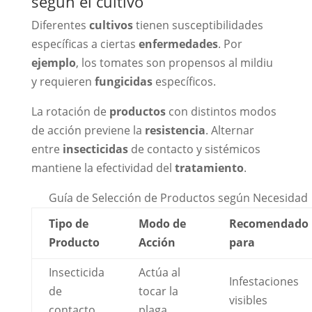
según el cultivo
Diferentes
cultivos
tienen susceptibilidades
específicas a ciertas
enfermedades
. Por
ejemplo
, los tomates son propensos al mildiu
y requieren
fungicidas
específicos.
La rotación de
productos
con distintos modos
de acción previene la
resistencia
. Alternar
entre
insecticidas
de contacto y sistémicos
mantiene la efectividad del
tratamiento
.
Guía de Selección de Productos según Necesidad
Tipo de
Modo de
Recomendado
Producto
Acción
para
Insecticida
Actúa al
Infestaciones
de
tocar la
visibles
contacto
plaga